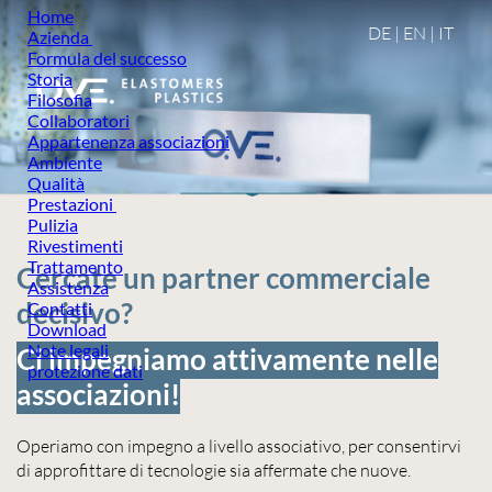
Home
DE
|
EN
|
IT
Azienda
Formula del successo
Storia
Filosofia
Collaboratori
Appartenenza associazioni
Ambiente
Qualità
Prestazioni
Pulizia
Rivestimenti
Trattamento
Cercate un partner commerciale
Assistenza
decisivo?
Contatti
Download
Note legali
Ci impegniamo attivamente nelle
protezione dati
associazioni!
Operiamo con impegno a livello associativo, per consentirvi
di approfittare di tecnologie sia affermate che nuove.