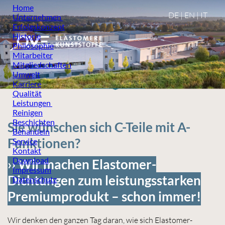
Home
DE
|
EN
|
IT
Unternehmen
Erfolgskonzept
Historie
Philosophie
Mitarbeiter
Mitgliedschaften
Umwelt
Karriere
Qualität
Leistungen
Reinigen
Beschichten
Sie wünschen sich C-Teile mit A-
Behandeln
Funktionen?
Service
Kontakt
Download
›› Wir machen Elastomer-
Impressum
Dichtungen zum leistungsstarken
Datenschutz
Premiumprodukt – schon immer!
Wir denken den ganzen Tag daran, wie sich Elastomer-