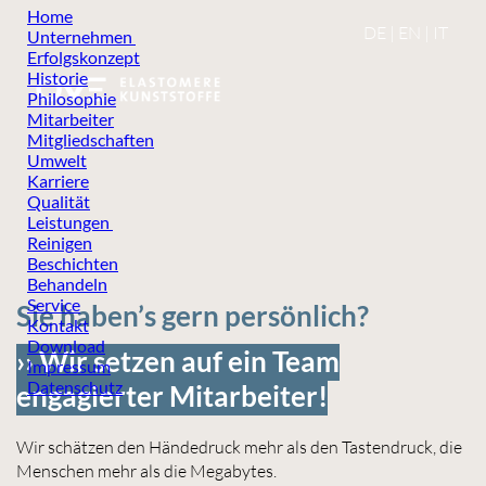
Home
DE
|
EN
|
IT
Unternehmen
Erfolgskonzept
Historie
Philosophie
Mitarbeiter
Mitgliedschaften
Umwelt
Karriere
Qualität
Leistungen
Reinigen
Beschichten
Behandeln
Service
Sie haben’s gern persönlich?
Kontakt
Download
›› Wir setzen auf ein Team
Impressum
Datenschutz
engagierter Mitarbeiter!
Wir schätzen den Händedruck mehr als den Tastendruck, die
Menschen mehr als die Megabytes.